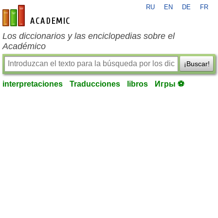
RU
EN
DE
FR
es-academic.com
Los diccionarios y las enciclopedias sobre el
Académico
¡Buscar!
interpretaciones
Traducciones
libros
Игры ⚽