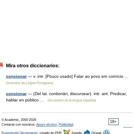
Mira otros diccionarios:
concionar
— v. intr. [Pouco usado] Falar ao povo em comício …
Dicionário da Língua Portuguesa
concionar
— (Del lat. contionāri, discursear). intr. ant. Predicar,
hablar en público …
Diccionario de la lengua española
© Academic, 2000-2026
18+
Contacte con nosotros:
Apoyo técnico
,
Publicidad
Exportación Diccionarios
, creado en PHP,
Joomla,
Drupal,