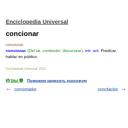
Enciclopedia Universal
concionar
concionar
concionar
.
(Del lat.
contionāri
, discursear).
intr.
ant.
Predicar,
hablar en público.
Enciclopedia Universal
.
2012
.
Игры ⚽
Поможем написать курсовую
concionador
concitación